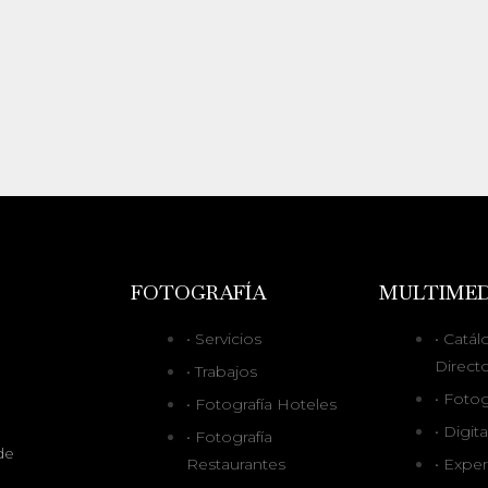
FOTOGRAFÍA
MULTIMED
• Servicios
• Catál
Directo
• Trabajos
• Fotog
• Fotografía Hoteles
• Digit
• Fotografía
de
Restaurantes
• Exper