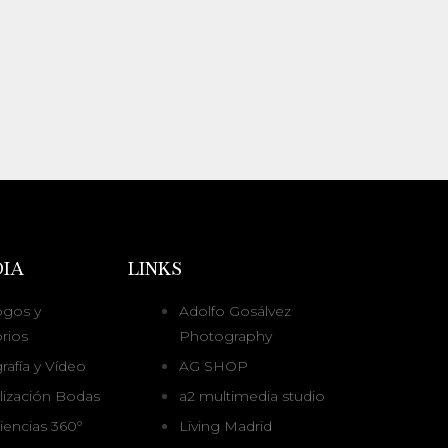
IA
LINKS
ogos y
Adolfo Gosálvez
rios
Photography
rafía y Vídeo
AG SHOP
alización Bodas
a2 multimedia studio
iencias 360º
Living Madrid