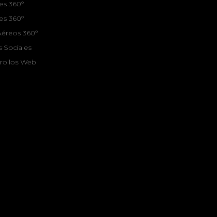
es 360º
es 360º
 Aéreos 360º
s Sociales
rrollos Web