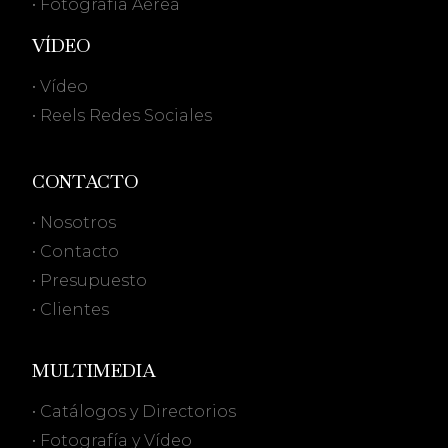
• Fotografía Aérea
VÍDEO
• Vídeo
• Reels Redes Sociales
CONTACTO
• Nosotros
• Contacto
• Presupuesto
• Clientes
MULTIMEDIA
• Catálogos y Directorios
• Fotografía y Vídeo