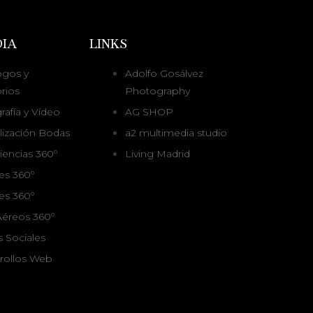
IA
LINKS
ogos y
Adolfo Gosálvez
rios
Photography
rafía y Vídeo
AG SHOP
alización Bodas
a2 multimedia studio
iencias 360º
Living Madrid
es 360º
es 360º
 Aéreos 360º
s Sociales
rrollos Web