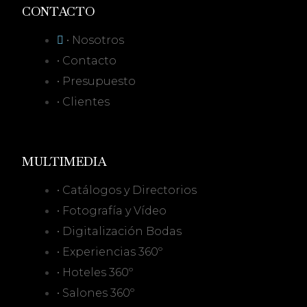
CONTACTO
• Nosotros
• Contacto
• Presupuesto
• Clientes
MULTIMEDIA
• Catálogos y Directorios
• Fotografía y Vídeo
• Digitalización Bodas
• Experiencias 360º
• Hoteles 360º
• Salones 360º